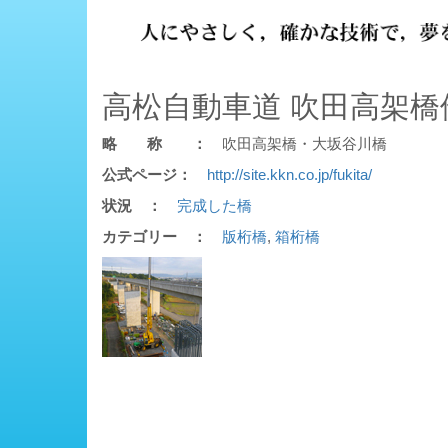
高松自動車道 吹田高架
略 称 ：
吹田高架橋・大坂谷川橋
公式ページ：
http://site.kkn.co.jp/fukita/
状況 ：
完成した橋
カテゴリー ：
版桁橋
,
箱桁橋