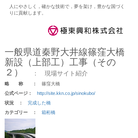
人にやさしく，確かな技術で，夢を架け，豊かな国づく
りに貢献します。
一般県道秦野大井線篠窪大橋
新設（上部工）工事（その
２）
： 現場サイト紹介
略 称 ：
篠窪大橋
公式ページ：
http://site.kkn.co.jp/sinokubo/
状況 ：
完成した橋
カテゴリー ：
箱桁橋