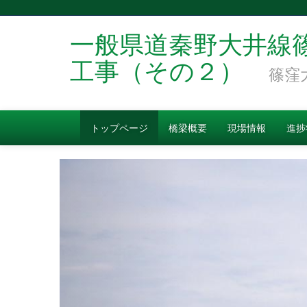
一般県道秦野大井線
工事（その２）
篠窪
トップページ
橋梁概要
現場情報
進捗