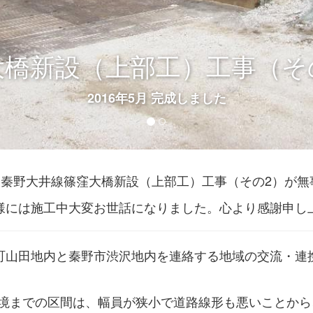
大橋新設（上部工）工事（そ
2016年5月 完成しました
県道秦野大井線篠窪大橋新設（上部工）工事（その2）が
様には施工中大変お世話になりました。心より感謝申し
井町山田地内と秦野市渋沢地内を連絡する地域の交流・連
境までの区間は、幅員が狭小で道路線形も悪いことから