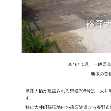
篠窪
2016年5月、一般
地域の皆
篠窪大橋が建設される県道708号は、大
す。
特に大井町篠窪地内の篠窪隧道から秦野市