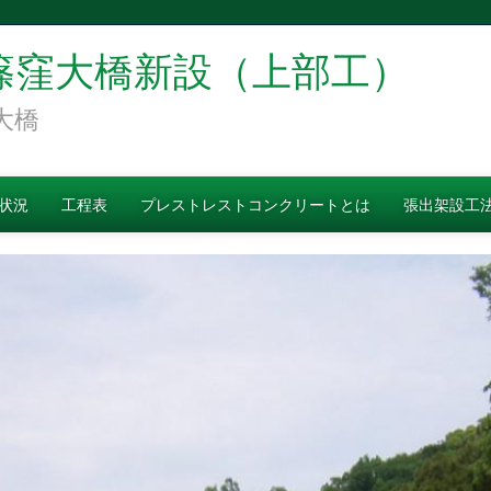
篠窪大橋新設（上部工）
大橋
状況
工程表
プレストレストコンクリートとは
張出架設工