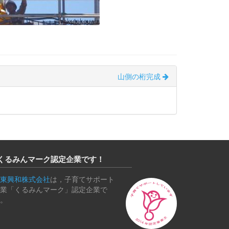
山側の桁完成
くるみんマーク認定企業です！
東興和株式会社
は，子育てサポート
業「くるみんマーク」認定企業で
。