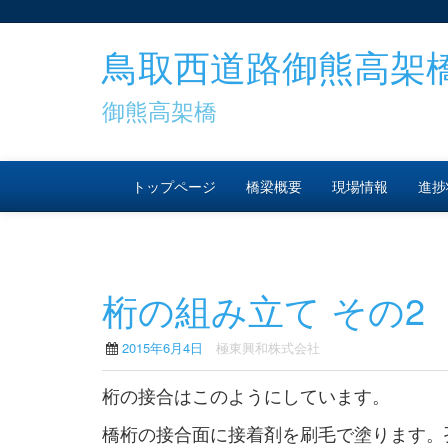
鳥取西道路御熊高架
御熊高架橋
トップページ
橋梁概要
現場情報
進捗
桁の組み立て その2
2015年6月4日
極東興和株式会社
桁の接合はこのようにしています。
橋桁の接合面に接着剤を刷毛で塗ります。