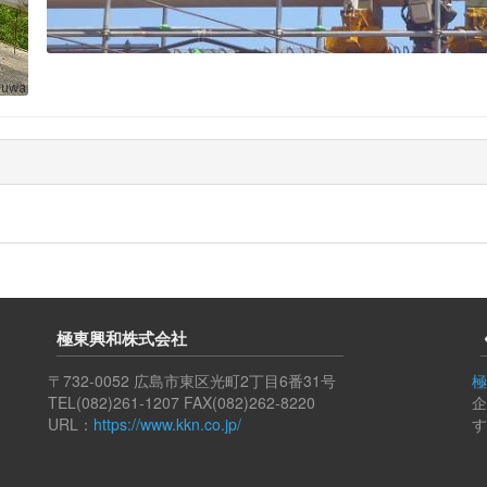
極東興和株式会社
〒732-0052 広島市東区光町2丁目6番31号
極
TEL(082)261-1207 FAX(082)262-8220
企
URL：
https://www.kkn.co.jp/
す