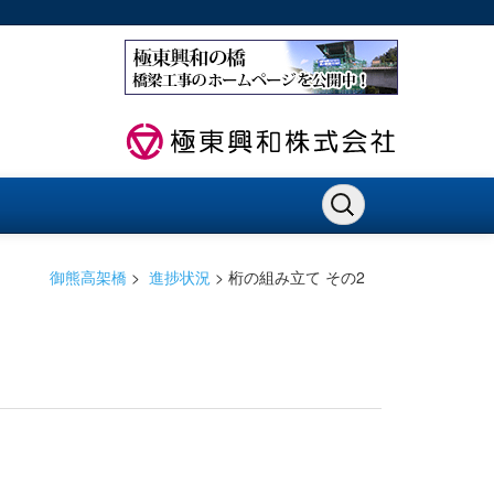
御熊高架橋
>
進捗状況
>
桁の組み立て その2