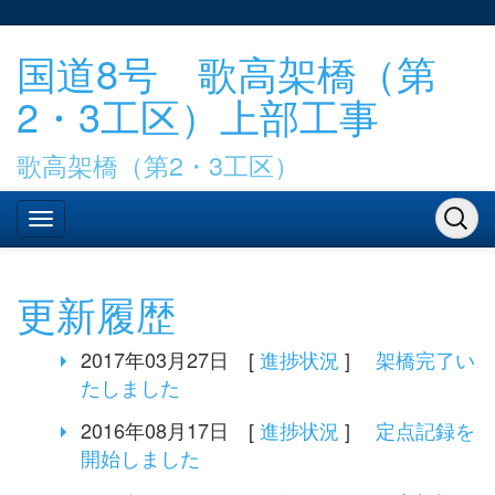
国道8号 歌高架橋（第
2・3工区）上部工事
歌高架橋（第2・3工区）
更新履歴
2017年03月27日 [
進捗状況
]
架橋完了い
たしました
2016年08月17日 [
進捗状況
]
定点記録を
開始しました