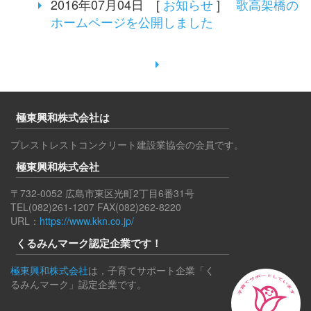
2016年07月04日 [
お知らせ
]
歌高架橋の
ホームページを公開しました
極東興和株式会社は
プレストレストコンクリート建設業協会の会員です。
極東興和株式会社
〒732-0052 広島市東区光町2丁目6番31号
TEL(082)261-1207 FAX(082)262-8220
URL：
https://www.kkn.co.jp/
くるみんマーク認定企業です！
極東興和株式会社
は，子育てサポート企業「く
るみんマーク」認定企業です。