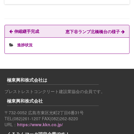
伸縮継手完成
恵下谷ランプ北橋橋台の様子
進捗状況
極東興和株式会社は
プレストレストコンクリート建設業協会の会員です。
極東興和株式会社
〒732-0052 広島市東区光町2丁目6番31号
TEL(082)261-1207 FAX(082)262-8220
URL：
https://www.kkn.co.jp/
くるみんマーク認定企業です！