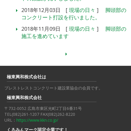
2018年12月03日 [
現場の日々
]
脚頭部の
コンクリート打設を行いました。
2018年11月09日 [
現場の日々
]
脚頭部の
施工を進めています
極東興和株式会社は
プレストレストコンクリート建設業協会の会員です。
極東興和株式会社
〒732-0052 広島市東区光町2丁目6番31号
TEL(082)261-1207 FAX(082)262-8220
URL：
https://www.kkn.co.jp/
くるみんマーク認定企業です！