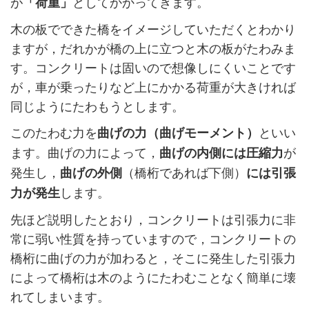
が
としてかかってきます。
「荷重」
木の板でできた橋をイメージしていただくとわかり
ますが，だれかが橋の上に立つと木の板がたわみま
す。コンクリートは固いので想像しにくいことです
が，車が乗ったりなど上にかかる荷重が大きければ
同じようにたわもうとします。
このたわむ力を
といい
曲げの力（曲げモーメント）
ます。曲げの力によって，
が
曲げの内側には圧縮力
発生し，
（橋桁であれば下側）
曲げの外側
には引張
します。
力が発生
先ほど説明したとおり，コンクリートは引張力に非
常に弱い性質を持っていますので，コンクリートの
橋桁に曲げの力が加わると，そこに発生した引張力
によって橋桁は木のようにたわむことなく簡単に壊
れてしまいます。