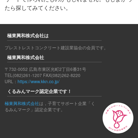
たら探してみてください。
極東興和株式会社は
プレストレストコンクリート建設業協会の会員です。
極東興和株式会社
〒732-0052 広島市東区光町2丁目6番31号
TEL(082)261-1207 FAX(082)262-8220
URL：
https://www.kkn.co.jp/
くるみんマーク認定企業です！
極東興和株式会社
は，子育てサポート企業「く
るみんマーク」認定企業です。